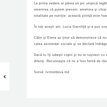
La prima vedere ar părea un pic utopică legăt
omenirea că putem preveni, ameliora şi chiar t
totalitate pe nutriţie, această ştiinţă este foa
În toţi aceşti ani, Lucia Gavriliţă şi-a pus s
Călin şi Elena au ţinut să demonstreze că nu s
calea asistenţei sociale şi se declară îndrăg
Dacă tu îţi iubeşti copiii şi nu te ruşinezi cu
diferiţi. Recunoaşte că nu a fost ferită de rău
Unii copii cu autism ajung
Sursă: tvrmoldova.md
la performanţe deosebite în
domeniile pe care le
studiază