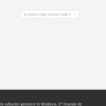
Îşi dedică viaţa ajutând copiii cu nevoi speciale. Un gr
lte tulburări genetice în Moldova, II” finanțat de