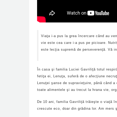
Viaţa i-a pus la grea încercare când au ven
vie este cea care i-a pus pe picioare. Nutri
este lecţia supremă de perseverenţă. Vă in
În casa şi familia Luciei Gavriliţă totul resp
fetiţa ei, Lenuţa, suferă de o afecţiune necr
Lenuţei şanse de supravieţuire, până când a c
toate alimentele şi au trecut la hrana vie, or
De 10 ani, familia Gavriliţă trăieşte o viaţă
crescute eco, doar din grădina lor. Am mers 