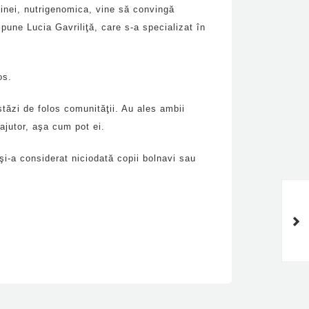
cinei, nutrigenomica, vine să convingă
spune Lucia Gavriliţă, care s-a specializat în
os.
stăzi de folos comunităţii. Au ales ambii
ajutor, aşa cum pot ei.
u şi-a considerat niciodată copii bolnavi sau
Îşi dedică viaţa ajutând
copiii cu nevoi speciale. Un
grup de specialişti se
deplasează zilnic acasă la
micuţii cu dizabilităţi