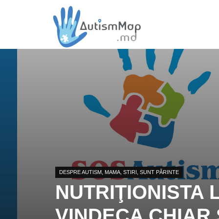
DESPRE AUTISM
,
MAMA
,
STIRI
,
SUNT PĂRINTE
NUTRIŢIONISTA 
VINDECA CHIAR 