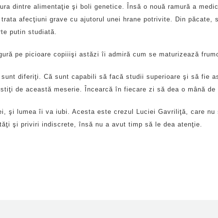
ura dintre alimentaţie şi boli genetice. Însă o nouă ramură a medi
rata afecţiuni grave cu ajutorul unei hrane potrivite. Din păcate, 
rte putin studiată.
ingură pe picioare copiiişi astăzi îi admiră cum se maturizează frum
unt diferiţi. Că sunt capabili să facă studii superioare şi să fie a
ostiţi de această meserie. Încearcă în fiecare zi să dea o mână de 
 ei, şi lumea îi va iubi. Acesta este crezul Luciei Gavriliţă, care n
tăţi şi priviri indiscrete, însă nu a avut timp să le dea atenţie.