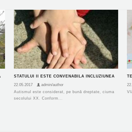
A
STATULUI II ESTE CONVENABILA INCLUZIUNEA
TE
SOCIALA A COPIILOR CU AUTISM
I
22.05.2017
admin/author
22
Autismul este considerat, pe bună dreptate, ciuma
Vl
secolului XX. Conform...