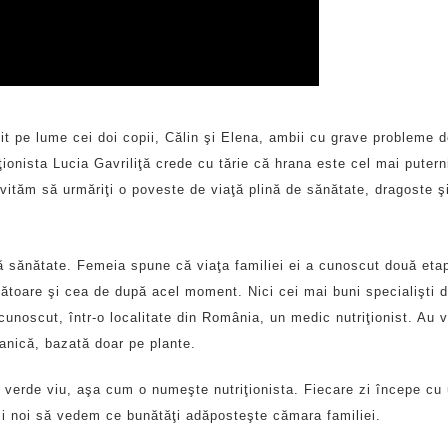
it pe lume cei doi copii, Călin şi Elena, ambii cu grave probleme d
ţionista Lucia Gavriliţă crede cu tărie că hrana este cel mai putern
vităm să urmăriţi o poveste de viaţă plină de sănătate, dragoste ş
iră sănătate. Femeia spune că viaţa familiei ei a cunoscut două eta
uţătoare şi cea de după acel moment. Nici cei mai buni specialişti 
unoscut, într-o localitate din România, un medic nutriţionist. Au v
ganică, bazată doar pe plante.
 în verde viu, aşa cum o numeşte nutriţionista. Fiecare zi începe cu
şi noi să vedem ce bunătăţi adăposteşte cămara familiei.