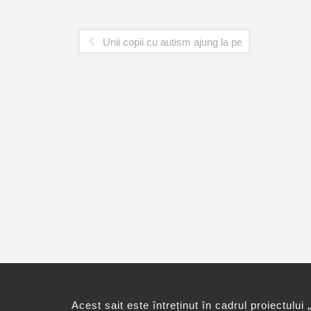
Unii copii cu autism ajung la performanţe deos
Acest sait este întreținut în cadrul proiectului 