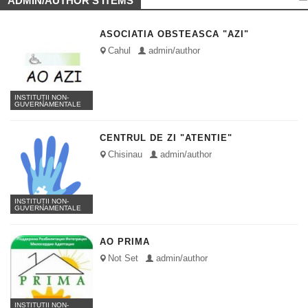
ADMIN/AUTHOR'S ITEMS
ASOCIATIA OBSTEASCA "AZI"
Cahul
admin/author
INSTITUȚII NON-
GUVERNAMENTALE
CENTRUL DE ZI "ATENTIE"
Chisinau
admin/author
INSTITUȚII NON-
GUVERNAMENTALE
AO PRIMA
Not Set
admin/author
INSTITUȚII NON-