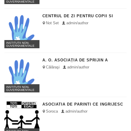
GUVERNAMENTALE
CENTRUL DE ZI PENTRU COPII SI
TINERI „CASA PENTRU TOTI”
Not Set
admin/author
INSTITUȚII NON-
GUVERNAMENTALE
A. O. ASOCIAȚIA DE SPRIJIN A
COPIILOR ȘI TINERILOR CU…
Călăraşi
admin/author
INSTITUȚII NON-
GUVERNAMENTALE
ASOCIATIA DE PARINTI CE INGRIJESC
COPII CU DEZABILITATI "TREAPTA CU…
Soroca
admin/author