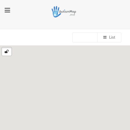
Map
List