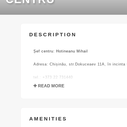
DESCRIPTION
Șef centru: Hotineanu Mihail
Adresa: Chișinău, str.Dokuceaev 11A, în incinta 
tel.: +373 22 731440
READ MORE
AMENITIES