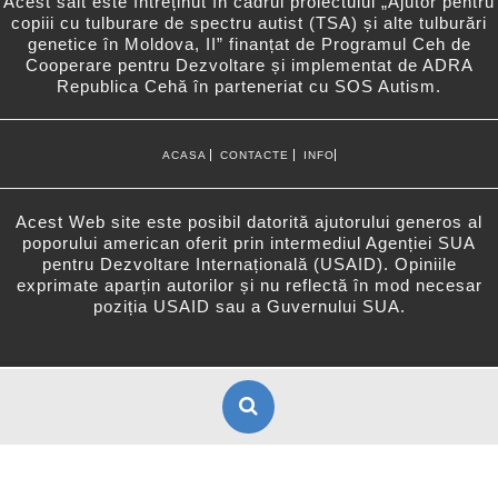
Acest sait este întreținut în cadrul proiectului „Ajutor pentru
copiii cu tulburare de spectru autist (TSA) și alte tulburări
genetice în Moldova, II” finanțat de Programul Ceh de
Cooperare pentru Dezvoltare și implementat de ADRA
Republica Cehă în parteneriat cu SOS Autism.
ACASA
CONTACTE
INFO
Acest Web site este posibil datorită ajutorului generos al
poporului american oferit prin intermediul Agenției SUA
pentru Dezvoltare Internațională (USAID). Opiniile
exprimate aparțin autorilor și nu reflectă în mod necesar
poziția USAID sau a Guvernului SUA.