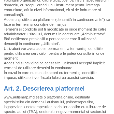
voluntarii organizațiilor, cadre didactice, parinșți si specialiști din
domeniu, cu scopul creării unui instrument pentru întreaga
comunitate, atît la nivel informațional, cît și de îndrumare și
consultanță.
Accesul și utilizarea platformei (denumită în continuare „site”) se
face în termenii și condițiile de mai jos.
Termenii și condițiile pot fi modificate în orice moment de către
administratorul site-ului, denumit în continuare „Administrator”,
fără notificarea prealabilă a persoanelor care îl utilizează,
denumiți în continuare „Utilizatori”.
Utilizatorii vor avea acces permanent la termenii și condițiile
pentru utilizarea serviciilor, pentru a le putea consulta în orice
moment.
Accesînd și navigînd pe acest site, utilizatorii acceptă implicit,
termenii de utilizare descriși în continuare.
În cazul în care nu sunt de acord cu termenii și condițiile
impuse, utilizatorii vor înceta folosirea acestui serviciu.
Art. 2. Descrierea platformei
www.autismap.md este o platforma online, destinata
specialistilor din domeniul autismului, psihoterapeutilor,
logopezilor, kinetoterapeutilor, parintilor copiilor cu tulburare de
spectru autist (TSA), sectorului neguvernamental si sectorului