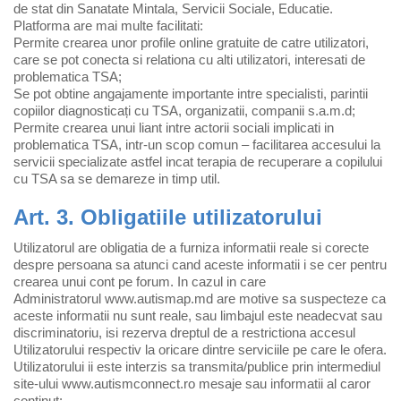
de stat din Sanatate Mintala, Servicii Sociale, Educatie.
Platforma are mai multe facilitati:
Permite crearea unor profile online gratuite de catre utilizatori,
care se pot conecta si relationa cu alti utilizatori, interesati de
problematica TSA;
Se pot obtine angajamente importante intre specialisti, parintii
copiilor diagnosticați cu TSA, organizatii, companii s.a.m.d;
Permite crearea unui liant intre actorii sociali implicati in
problematica TSA, intr-un scop comun – facilitarea accesului la
servicii specializate astfel incat terapia de recuperare a copilului
cu TSA sa se demareze in timp util.
Art. 3. Obligatiile utilizatorului
Utilizatorul are obligatia de a furniza informatii reale si corecte
despre persoana sa atunci cand aceste informatii i se cer pentru
crearea unui cont pe forum. In cazul in care
Administratorul www.autismap.md are motive sa suspecteze ca
aceste informatii nu sunt reale, sau limbajul este neadecvat sau
discriminatoriu, isi rezerva dreptul de a restrictiona accesul
Utilizatorului respectiv la oricare dintre serviciile pe care le ofera.
Utilizatorului ii este interzis sa transmita/publice prin intermediul
site-ului www.autismconnect.ro mesaje sau informatii al caror
continut: