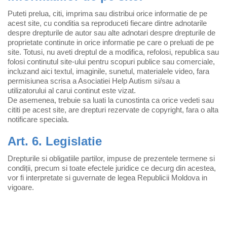
Puteti prelua, citi, imprima sau distribui orice informatie de pe
acest site, cu conditia sa reproduceti fiecare dintre adnotarile
despre drepturile de autor sau alte adnotari despre drepturile de
proprietate continute in orice informatie pe care o preluati de pe
site. Totusi, nu aveti dreptul de a modifica, refolosi, republica sau
folosi continutul site-ului pentru scopuri publice sau comerciale,
incluzand aici textul, imaginile, sunetul, materialele video, fara
permisiunea scrisa a Asociatiei Help Autism si/sau a
utilizatorului al carui continut este vizat.
De asemenea, trebuie sa luati la cunostinta ca orice vedeti sau
cititi pe acest site, are drepturi rezervate de copyright, fara o alta
notificare speciala.
Art. 6. Legislatie
Drepturile si obligatiile partilor, impuse de prezentele termene si
condiții, precum si toate efectele juridice ce decurg din acestea,
vor fi interpretate si guvernate de legea Republicii Moldova in
vigoare.