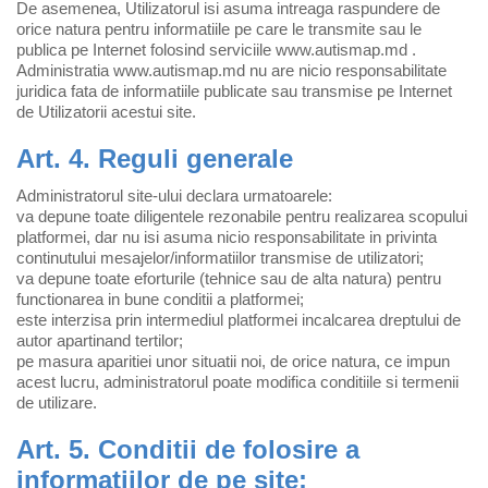
De asemenea, Utilizatorul isi asuma intreaga raspundere de
orice natura pentru informatiile pe care le transmite sau le
publica pe Internet folosind serviciile www.autismap.md .
Administratia www.autismap.md nu are nicio responsabilitate
juridica fata de informatiile publicate sau transmise pe Internet
de Utilizatorii acestui site.
Art. 4. Reguli generale
Administratorul site-ului declara urmatoarele:
va depune toate diligentele rezonabile pentru realizarea scopului
platformei, dar nu isi asuma nicio responsabilitate in privinta
continutului mesajelor/informatiilor transmise de utilizatori;
va depune toate eforturile (tehnice sau de alta natura) pentru
functionarea in bune conditii a platformei;
este interzisa prin intermediul platformei incalcarea dreptului de
autor apartinand tertilor;
pe masura aparitiei unor situatii noi, de orice natura, ce impun
acest lucru, administratorul poate modifica conditiile si termenii
de utilizare.
Art. 5. Conditii de folosire a
informatiilor de pe site: