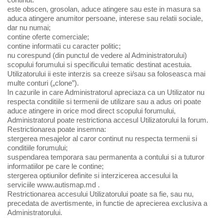
este obscen, grosolan, aduce atingere sau este in masura sa
aduca atingere anumitor persoane, interese sau relatii sociale,
dar nu numai;
contine oferte comerciale;
contine informatii cu caracter politic;
nu corespund (din punctul de vedere al Administratorului)
scopului forumului si specificului tematic destinat acestuia.
Utilizatorului ii este interzis sa creeze si/sau sa foloseasca mai
multe conturi („clone”).
In cazurile in care Administratorul apreciaza ca un Utilizator nu
respecta conditiile si termenii de utilizare sau a adus ori poate
aduce atingere in orice mod direct scopului forumului,
Administratorul poate restrictiona accesul Utilizatorului la forum.
Restrictionarea poate insemna:
stergerea mesajelor al caror continut nu respecta termenii si
conditiile forumului;
suspendarea temporara sau permanenta a contului si a tuturor
informatiilor pe care le contine;
stergerea optiunilor definite si interzicerea accesului la
serviciile www.autismap.md .
Restrictionarea accesului Utilizatorului poate sa fie, sau nu,
precedata de avertismente, in functie de aprecierea exclusiva a
Administratorului.